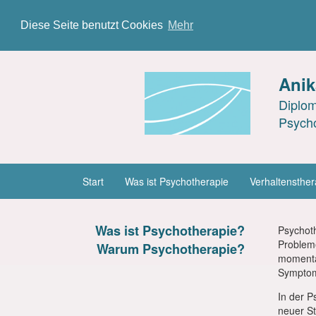
Diese Seite benutzt Cookies
Mehr
Anik
Diplom
Psycho
Start
Was ist Psychotherapie
Verhaltensther
Was ist Psychotherapie?
Psychoth
Probleme
Warum Psychotherapie?
momenta
Symptom
In der 
neuer S