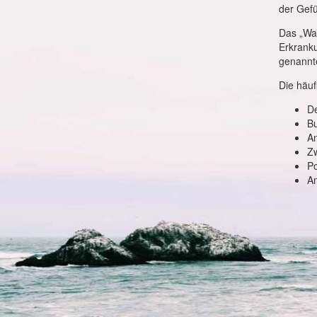
der Gefü
Das „War
Erkranku
genannte
Die häuf
D
B
An
Z
Po
An